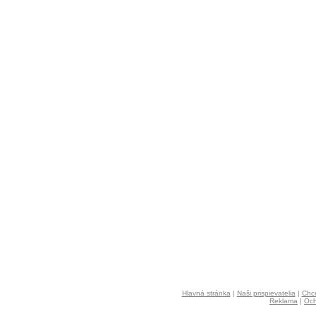
Hlavná stránka
|
Naši prispievatelia
|
Chce
Reklama
|
Och