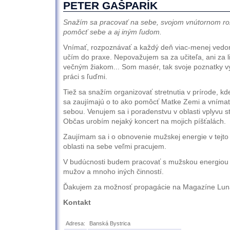
PETER GAŠPARÍK
Snažím sa pracovať na sebe, svojom vnútornom roz
pomôcť sebe a aj iným ľudom.
Vnímať, rozpoznávať a každý deň viac-menej vedom
učím do praxe. Nepovažujem sa za učiteľa, ani za l
večným žiakom... Som masér, tak svoje poznatky v
práci s ľuďmi.
Tiež sa snažím organizovať stretnutia v prírode, kde 
sa zaujímajú o to ako pomôcť Matke Zemi a vnímať
sebou. Venujem sa i poradenstvu v oblasti vplyvu s
Občas urobím nejaký koncert na mojich píšťalách.
Zaujímam sa i o obnovenie mužskej energie v tejto s
oblasti na sebe veľmi pracujem.
V budúcnosti budem pracovať s mužskou energiou st
mužov a mnoho iných činností.
Ďakujem za možnosť propagácie na Magazíne Lun
Kontakt
Adresa:
Banská Bystrica