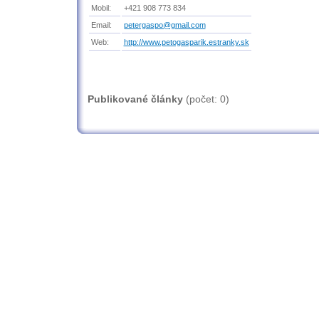
Mobil:
+421 908 773 834
Email:
petergaspo@gmail.com
Web:
http://www.petogasparik.estranky.sk
Publikované články
(počet:
0
)