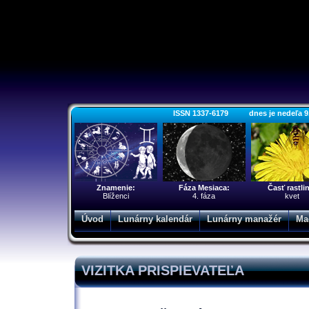
ISSN 1337-6179 dnes je nedeľa 9. a
Znamenie:
Fáza Mesiaca:
Časť rastli
Blíženci
4. fáza
kvet
Úvod
Lunárny kalendár
Lunárny manažér
Ma
VIZITKA PRISPIEVATEĽA