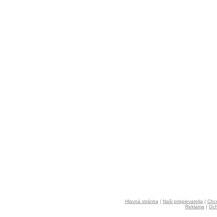
Hlavná stránka
|
Naši prispievatelia
|
Chce
Reklama
|
Och