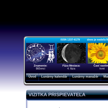
ISSN 1337-6179 dnes je nedeľa 9. a
Znamenie:
Fáza Mesiaca:
Časť rastli
Blíženci
4. fáza
kvet
Úvod
Lunárny kalendár
Lunárny manažér
Ma
VIZITKA PRISPIEVATEĽA