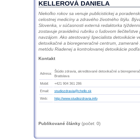
KELLEROVÁ DANIELA
Niekoľko rokov sa venuje publicistickej a poradenske
celostnej medicíny a zdravého životného štýlu. Býv
Slovenka, v súčasnosti externá redaktorka týždenní
zostavuje pravidelnú rubriku o ľudovom liečiteľst
navzájom. Ako atestovaný špecialista detoxikácie v
detoxikačné a bioregeneračné centrum, zamerané 
metódu Riadenej a kontrolovanej detoxikácie podľ
Kontakt
Štúdio zdravia, akreditované detoxikačné a bioregener
Adresa:
Bratislava
Mobil:
+421 904 361 286
Email:
studiozdravia@chello.sk
Web:
http://www.studiozdravia.info
Publikované články
(počet:
0
)