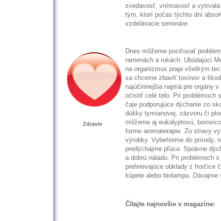
zvedavosť, vnímavosť a vytrvalá
tým, ktorí počas týchto dní absol
vzdelávacie semináre.
Dnes môžeme pociťovať problémy
ramenách a rukách. Ubúdajúci Mes
na organizmus praje všetkým tec
sa chceme zbaviť toxínov a škodl
najúčinnejšia najmä pre orgány 
očistiť celé telo. Pri problémoch
čaje podporujúce dýchanie zo sko
dúšky tymianovej, zázvoru či plo
môžeme aj eukalyptovú, borovicov
Zdravie
forme aromaterapie. Zo stravy v
výrobky. Vybehnime do prírody, na
predýchajme pľúca. Správne dýc
a dobrú náladu. Pri problémoch 
prehrievajúce obklady z horčice č
kúpele alebo biolampu. Dávajme s
Čítajte najnovšie v magazíne: