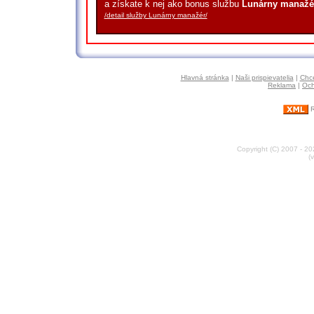
a získate k nej ako bonus službu
Lunárny manažé
/detail služby Lunárny manažér/
Hlavná stránka
|
Naši prispievatelia
|
Chce
Reklama
|
Och
R
Copyright (C) 2007 - 2
(