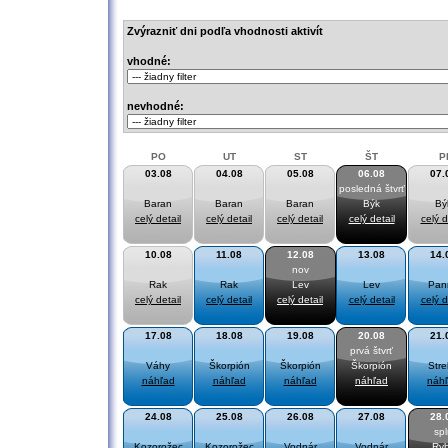
Zvýrazniť dni podľa vhodnosti aktivít
vhodné:
nevhodné:
PO
UT
ST
ŠT
P
03.08
04.08
05.08
06.08
07.
posledná štvrť
Baran
Baran
Baran
Býk
Bý
celý detail
celý detail
celý detail
celý detail
celý d
10.08
11.08
12.08
13.08
14.
nov
Rak
Rak
Lev
Lev
Pan
celý detail
celý detail
celý detail
celý detail
celý d
17.08
18.08
19.08
20.08
21.
prvá štvrť
Váhy
Škorpión
Škorpión
Škorpión
Stre
náhľad
náhľad
náhľad
náhľad
náh
24.08
25.08
26.08
27.08
28.
sp
Kozorožec
Kozorožec
Vodnár
Vodnár
Ry