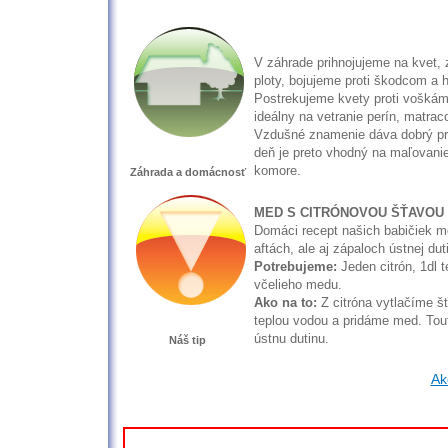
V záhrade prihnojujeme na kvet, 
ploty, bojujeme proti škodcom a
Postrekujeme kvety proti voškám
ideálny na vetranie perín, matraco
Vzdušné znamenie dáva dobrý pr
deň je preto vhodný na maľovanie
komore.
Záhrada a domácnosť
MED S CITRÓNOVOU ŠŤAVOU
Domáci recept našich babičiek m
aftách, ale aj zápaloch ústnej dut
Potrebujeme:
Jeden citrón, 1dl t
včelieho medu.
Ako na to:
Z citróna vytlačíme š
teplou vodou a pridáme med. Tou
ústnu dutinu.
Náš tip
Ak