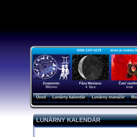
ISSN 1337-6179 dnes je nedeľa 9. a
Znamenie:
Fáza Mesiaca:
Časť rastli
Blíženci
4. fáza
kvet
Úvod
Lunárny kalendár
Lunárny manažér
Ma
LUNÁRNY KALENDÁR