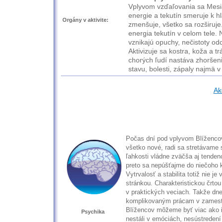
Vplyvom vzďaľovania sa Mes
energie a tekutín smeruje k hl
Orgány v aktivite:
zmenšuje, všetko sa rozširuje
energia tekutín v celom tele. 
vznikajú opuchy, nečistoty odc
Aktivizuje sa kostra, koža a tr
chorých ľudí nastáva zhoršen
stavu, bolesti, zápaly najmä v
Ak
Počas dní pod vplyvom Blíženco
všetko nové, radi sa stretávame s
ľahkosti vládne zväčša aj tendenc
preto sa nepúšťajme do niečoho 
Vytrvalosť a stabilita totiž nie j
stránkou. Charakteristickou črtou
v praktických veciach. Takže dn
komplikovaným prácam v zamest
Blížencov môžeme byť viac ako i
Psychika
nestáli v emóciách, nesústredení