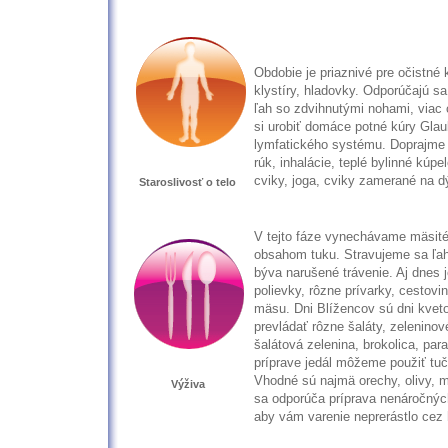
Obdobie je priaznivé pre očistné k
klystíry, hladovky. Odporúčajú sa
ľah so zdvihnutými nohami, via
si urobiť domáce potné kúry Glau
lymfatického systému. Doprajme s
rúk, inhalácie, teplé bylinné kúp
cviky, joga, cviky zamerané na d
Staroslivosť o telo
V tejto fáze vynechávame mäsité
obsahom tuku. Stravujeme sa ľah
býva narušené trávenie. Aj dnes 
polievky, rôzne prívarky, cestov
mäsu. Dni Blížencov sú dni kveto
prevládať rôzne šaláty, zeleninové 
šalátová zelenina, brokolica, para
príprave jedál môžeme použiť tuč
Vhodné sú najmä orechy, olivy, 
Výživa
sa odporúča príprava nenáročnýc
aby vám varenie neprerástlo cez 