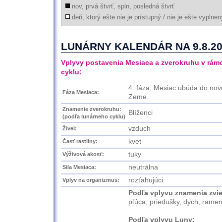
nov, prvá štvrť, spln, posledná štvrť
deň, ktorý ešte nie je prístupný / nie je ešte vyplnen
LUNÁRNY KALENDÁR NA 9.8.20
Vplyvy postavenia Mesiaca a zverokruhu v rám
cyklu:
4. fáza, Mesiac ubúda do nov
Fáza Mesiaca:
Zeme.
Znamenie zverokruhu:
Blíženci
(podľa lunárneho cyklu)
vzduch
Živel:
kvet
Časť rastliny:
tuky
Výživová akosť:
neutrálna
Sila Mesiaca:
rozťahujúci
Vplyv na organizmus:
Podľa vplyvu znamenia zvie
pľúca, priedušky, dych, ramen
Podľa vplyvu Luny: