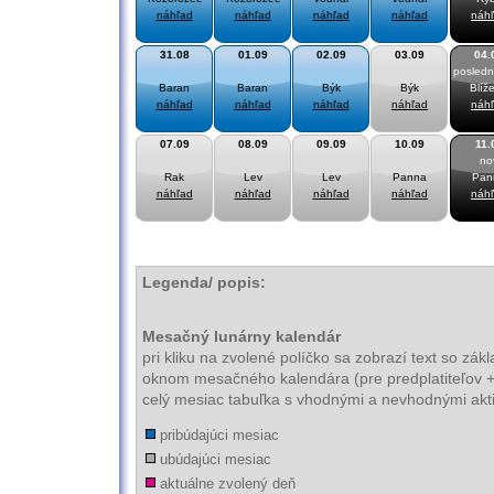
náhľad
náhľad
náhľad
náhľad
náh
31.08
01.09
02.09
03.09
04.
posledn
Baran
Baran
Býk
Býk
Blíže
náhľad
náhľad
náhľad
náhľad
náh
07.09
08.09
09.09
10.09
11.
no
Rak
Lev
Lev
Panna
Pan
náhľad
náhľad
náhľad
náhľad
náh
Legenda/ popis:
Mesačný lunárny kalendár
pri kliku na zvolené políčko sa zobrazí text so zá
oknom mesačného kalendára (pre predplatiteľov + 
celý mesiac tabuľka s vhodnými a nevhodnými akti
pribúdajúci mesiac
ubúdajúci mesiac
aktuálne zvolený deň