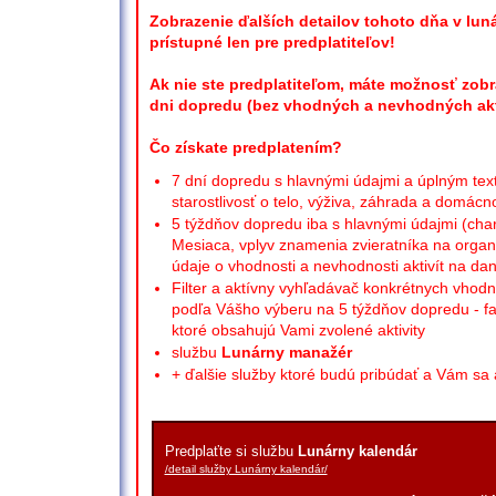
Zobrazenie ďalších detailov tohoto dňa v lun
prístupné len pre predplatiteľov!
Ak nie ste predplatiteľom, máte možnosť zobra
dni dopredu (bez vhodných a nevhodných akti
Čo získate predplatením?
7 dní dopredu s hlavnými údajmi a úplným tex
starostlivosť o telo, výživa, záhrada a domácno
5 týždňov dopredu iba s hlavnými údajmi (chara
Mesiaca, vplyv znamenia zvieratníka na organi
údaje o vhodnosti a nevhodnosti aktivít na da
Filter a aktívny vyhľadávač konkrétnych vhodn
podľa Vášho výberu na 5 týždňov dopredu - fa
ktoré obsahujú Vami zvolené aktivity
službu
Lunárny manažér
+ ďalšie služby ktoré budú pribúdať a Vám sa 
Predplaťte si službu
Lunárny kalendár
/detail služby Lunárny kalendár/