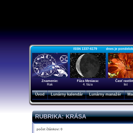
ISSN 1337-6179 dnes je pondelok 10
Znamenie:
Fáza Mesiaca:
Časť rastli
Rak
4. fáza
list
Úvod
Lunárny kalendár
Lunárny manažér
Ma
RUBRIKA: KRÁSA
počet článkov: 0