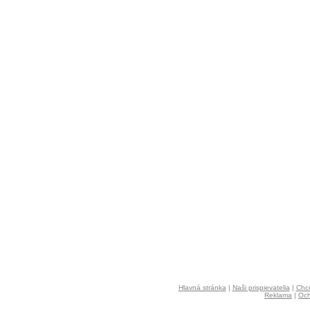
Hlavná stránka
|
Naši prispievatelia
|
Chce
Reklama
|
Och