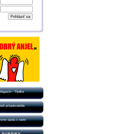
Magazín - Titulka
aši prispievatelia
orte spolu s nami