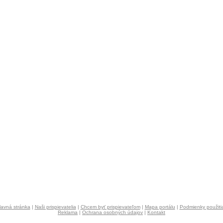
lavná stránka
|
Naši prispievatelia
|
Chcem byť prispievateľom
|
Mapa portálu
|
Podmienky použiti
Reklama
|
Ochrana osobných údajov
|
Kontakt