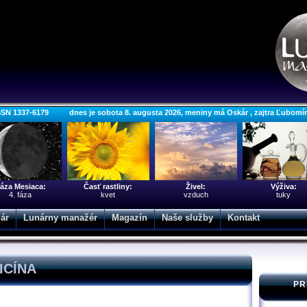
SSN 1337-6179 dnes je sobota 8. augusta 2026, meniny má Oskár , zajtra Ľubomí
áza Mesiaca:
Časť rastliny:
Živel:
Výživa:
4. fáza
kvet
vzduch
tuky
ár
Lunárny manažér
Magazín
Naše služby
Kontakt
ICÍNA
PR