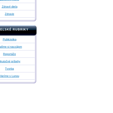
Zdravé dieťa
Zdravie
TEĽSKÉ RUBRIKY
Publicistika
díme si navzájom
Reportáže
kutočné príbehy
Tvorba
Varíme s Lunou