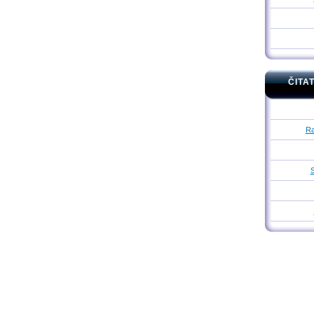
ČITA
Ra
S