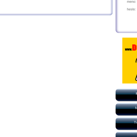
meno:
heslo:
N
Tv