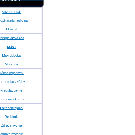
RUBRIKY
Biozáhradkár
oxikačná medicína
Ekoštýl
nergie okolo nás
Krása
Makrobiotika
Medicína
čista organizmu
artnerské vzťahy
Predstavujeme
Prírodná lekáreň
Psychohygiena
Redakcia
Zdravá výživa
Zdravé bývanie