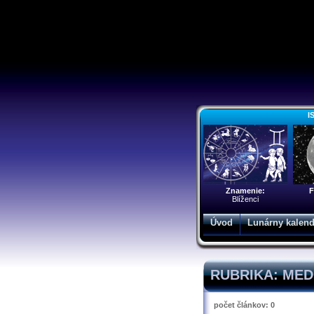
I
Znamenie:
F
Blíženci
Úvod
Lunárny kalend
RUBRIKA: MED
počet článkov: 0