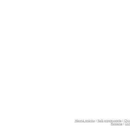
Hlavná stránka
|
Naši prispievatelia
|
Chce
Reklama
|
Och