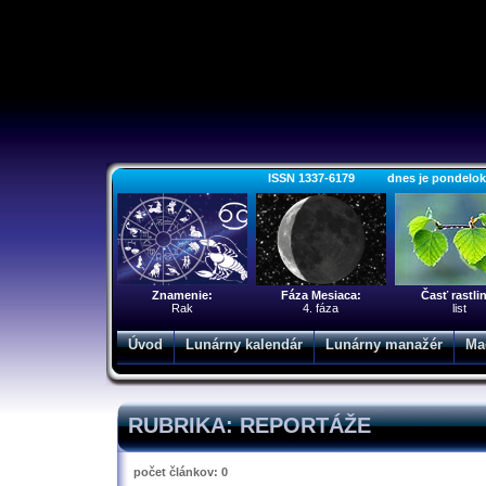
ISSN 1337-6179 dnes je pondelok 10
Znamenie:
Fáza Mesiaca:
Časť rastli
Rak
4. fáza
list
Úvod
Lunárny kalendár
Lunárny manažér
Ma
RUBRIKA: REPORTÁŽE
počet článkov: 0