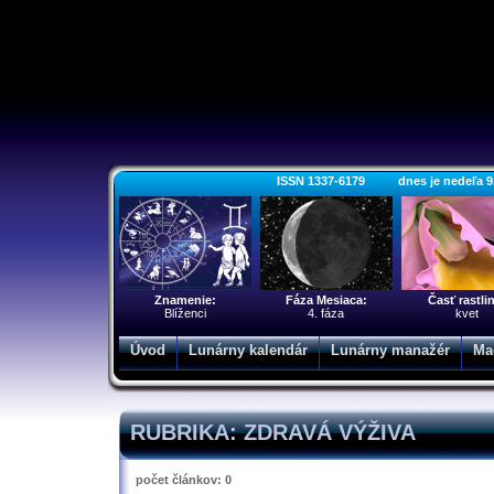
ISSN 1337-6179 dnes je nedeľa 9. a
Znamenie:
Fáza Mesiaca:
Časť rastli
Blíženci
4. fáza
kvet
Úvod
Lunárny kalendár
Lunárny manažér
Ma
RUBRIKA: ZDRAVÁ VÝŽIVA
počet článkov: 0