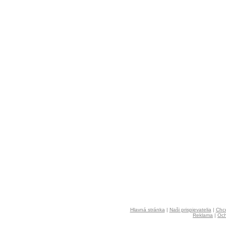
Hlavná stránka
|
Naši prispievatelia
|
Chce
Reklama
|
Och