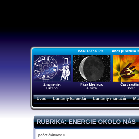
ISSN 1337-6179 dnes je nedeľa 9. a
Znamenie:
Fáza Mesiaca:
Časť rastli
Blíženci
4. fáza
kvet
Úvod
Lunárny kalendár
Lunárny manažér
Ma
RUBRIKA: ENERGIE OKOLO NÁS
počet článkov: 0