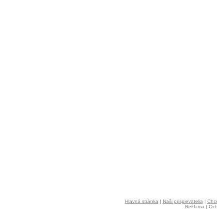
Hlavná stránka
|
Naši prispievatelia
|
Chce
Reklama
|
Och