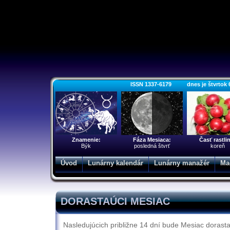
ISSN 1337-6179 dnes je štvrtok 6. 
Znamenie:
Fáza Mesiaca:
Časť rastli
Býk
posledná štvrť
koreň
Úvod
Lunárny kalendár
Lunárny manažér
Ma
DORASTAÚCI MESIAC
Nasledujúcich približne 14 dní bude Mesiac dorasta