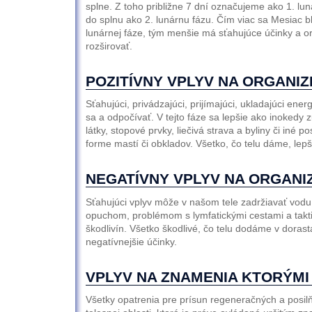
splne. Z toho približne 7 dní označujeme ako 1. lun
do splnu ako 2. lunárnu fázu. Čím viac sa Mesiac blí
lunárnej fáze, tým menšie má sťahujúce účinky a 
rozširovať.
POZITÍVNY VPLYV NA ORGANI
Sťahujúci, privádzajúci, prijímajúci, ukladajúci energ
sa a odpočívať. V tejto fáze sa lepšie ako inokedy z
látky, stopové prvky, liečivá strava a byliny či iné p
forme mastí či obkladov. Všetko, čo telu dáme, lepši
NEGATÍVNY VPLYV NA ORGANI
Sťahujúci vplyv môže v našom tele zadržiavať vodu
opuchom, problémom s lymfatickými cestami a takti
škodlivín. Všetko škodlivé, čo telu dodáme v dora
negatívnejšie účinky.
VPLYV NA ZNAMENIA KTORÝMI
Všetky opatrenia pre prísun regeneračných a posilňu