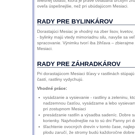
telesnej oblasti, ktorá je práve ovládaná určitým 
oveľa úspešnejšie, než pri ubúdajúcom Mesiaci.
RADY PRE BYLINKÁROV
Dorastajúci Mesiac je vhodný na zber lisov, kvetov
- bylinky majú vtedy mimoriadnu silu, navyše sa ve
spracovanie. Výnimku tvorí iba žihľava – zbierajme
Mesiaci.
RADY PRE ZÁHRADKÁROV
Pri dorastajúcom Mesiaci šťavy v rastlinách stúpa
častí, rastliny vydychujú.
Vhodné práce:
vysádzanie a vysievanie - rastliny a zeleninu, k
nadzemnou časťou, vysádzame a lebo vysievame
pri zostupnom Mesiaci
presádzanie rastlín a výsadba sadeníc. Dobre sa
korienky. Najvhodnejšie na to sú dni Panny pri 
šľachtenie ovocných drevín v tomto čase, najlep
plodu zaručí, že stromy budú každoročne dobre 