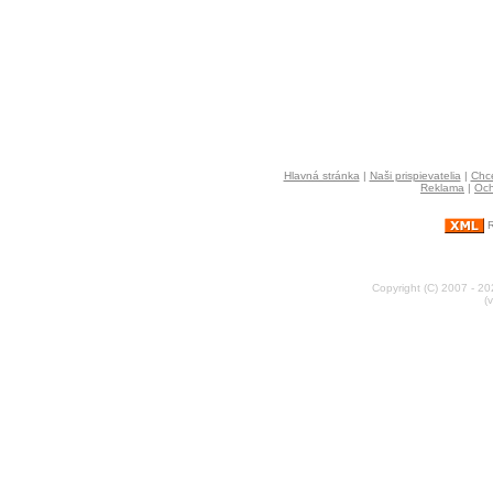
Hlavná stránka
|
Naši prispievatelia
|
Chce
Reklama
|
Och
R
Copyright (C) 2007 - 2
(