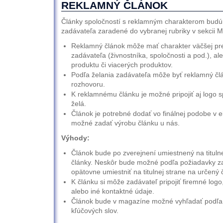
REKLAMNÝ ČLÁNOK
Články spoločností s reklamným charakterom budú
zadávateľa zaradené do vybranej rubriky v sekcii 
Reklamný článok môže mať charakter väčšej pre
zadávateľa (živnostníka, spoločnosti a pod.), a
produktu či viacerých produktov.
Podľa želania zadávateľa môže byť reklamný čl
rozhovoru.
K reklamnému článku je možné pripojiť aj logo spo
želá.
Článok je potrebné dodať vo finálnej podobe v el
možné zadať výrobu článku u nás.
Výhody:
Článok bude po zverejnení umiestnený na titulne
články. Neskôr bude možné podľa požiadavky z
opätovne umiestniť na titulnej strane na určený 
K článku si môže zadávateľ pripojiť firemné log
alebo iné kontaktné údaje.
Článok bude v magazíne možné vyhľadať podľ
kľúčových slov.