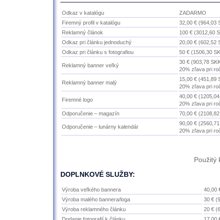
Odkaz v katalógu
ZADARMO
Firemný profil v katalógu
32,00 € (964,03 
Reklamný článok
100 € (3012,60 S
Odkaz pri článku jednoduchý
20,00 € (602,52 
Odkaz pri článku s fotografiou
50 € (1506,30 S
30 € (903,78 SKK
Reklamný banner veľký
20% zľava pri r
15,00 € (451,89 
Reklamný banner malý
20% zľava pri r
40,00 € (1205,04
Firemné logo
20% zľava pri r
Odporučenie – magazín
70,00 € (2108,82
90,00 € (2560,71
Odporučenie – lunárny kalendár
20% zľava pri r
Použitý
DOPLNKOVÉ SLUŽBY:
Výroba veľkého bannera
40,00 
Výroba malého bannera/loga
30 € (
Výroba reklamného článku
20 € (
Dodanie fotografií k článku
17,00 €