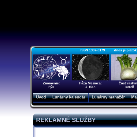
ISSN 1337-6179 dnes je piatok 7.
Znamenie:
Fáza Mesiaca:
Časť rastli
Býk
4. fáza
koreň
Úvod
Lunárny kalendár
Lunárny manažér
Ma
REKLAMNÉ SLUŽBY