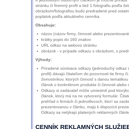
stránku či firemný profil a tiež 1 fotografiu podľa ž
obrázkom/fotografiou budú predradené pred ostatné
poplatok podľa aktuálneho cenníka.
Obsahuje:
názov (názov firmy, činnosti alebo prezentovan
krátky popis do 160 znakov
URL odkaz na webovú stránku
obrázok - v prípade odkazu s obrázkom, s pre
Výhody:
Priradené súvisiace odkazy (jednoduchý odkaz 
profil) dávajú čitateľom do pozornosti tie firmy č
živnostníkov, ktorých činnosť s danou tematikou 
článok o konkrétnom produkte či činnosti alebo 
Odkazy si zadávateľ môže umiestniť pod ktorýko
článok, ktorý má na ne vytvorený formulár. Čita
prehľad o firmách či jednotlivcoch, ktorí sa zao
prezentovanou v článku, majú k dispozícii prez
Odkazy sa netýkajú platených reklamných článko
CENNÍK REKLAMNÝCH SLUŽIEB 