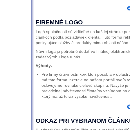
FIREMNÉ LOGO
Logá spoločností sú viditeľné na každej stránke portá
článkoch podľa požiadaviek klienta. Túto formu rek
poskytujúce služby či produkty mimo oblasti nášho
Návrh loga je potrebné dodať vo finálnej elektroni
zadať výrobu loga u nás.
Výhody:
Pre firmy či živnostníkov, ktorí pôsobia v oblast
má táto forma inzercie na našom portáli oveľa v
oslovujeme rovnakú cieľovú skupinu. Navyše je
pravidelnej návštevnosti čitateľov vzhľadom na 
ktorý má už teraz vysokú návštevnosť.
ODKAZ PRI VYBRANOM ČLÁNK
K jednotlivým odborným článkom je možné priradiť