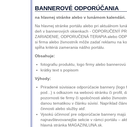
BANNEROVÉ ODPORÚČANIA
na hlavnej stránke alebo v lunárnom kalendári.
Na hlavnej stránke portálu alebo pri aktuálnom lu
deň v bannerových okienkach - ODPORUČENÝ
ZARIADENIE, ODPORUČENÁ TERAPIA alebo OD
si firma alebo živnostník môže zadať reklamu na ko
spĺňa kritériá zamerania nášho portálu.
Obsahuje:
fotografiu produktu, logo firmy alebo bannerovú
krátky text s popisom
Výhody:
Priradené súvisiace odporúčacie bannery (logo f
pod...) s odkazom na webovú stránku či profil, d
pozornosti tie firmy či spoločnosti alebo živnostn
danou tematikou v článku súvisí. Napríklad člán
činnosti alebo služby atď.
Vysokú účinnosť pre odporúčacie bannery majú
najnavštevovanejšie sekcie v rámci portálu – ak
hlavná stránka MAGAZINLUNA.sk.