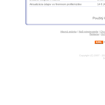
Aktualizácia údajov vo firemnom profile/vizitke
14 € (
Použitý
Hlavná stránka
|
Naši prispievatelia
|
Chce
Reklama
|
Och
R
Copyright (C) 2007 - 2
(