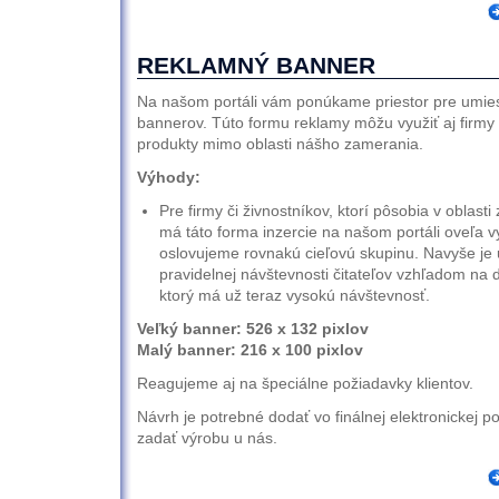
REKLAMNÝ BANNER
Na našom portáli vám ponúkame priestor pre umie
bannerov. Túto formu reklamy môžu využiť aj firmy 
produkty mimo oblasti nášho zamerania.
Výhody:
Pre firmy či živnostníkov, ktorí pôsobia v oblast
má táto forma inzercie na našom portáli oveľa v
oslovujeme rovnakú cieľovú skupinu. Navyše je
pravidelnej návštevnosti čitateľov vzhľadom na 
ktorý má už teraz vysokú návštevnosť.
Veľký banner: 526 x 132 pixlov
Malý banner: 216 x 100 pixlov
Reagujeme aj na špeciálne požiadavky klientov.
Návrh je potrebné dodať vo finálnej elektronickej 
zadať výrobu u nás.