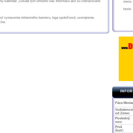
árny kalendár. Získate tým omnoho viac informácií ako sú zobrazované
meno:
heslo:
ť vystavenia reklamného banneru, loga spoločnosti, uverejnenia
íne.
INFOR
Fáza Mesia
Vzdialenos
od Zeme:
Posledný
nov:
Prvá
štvrť: