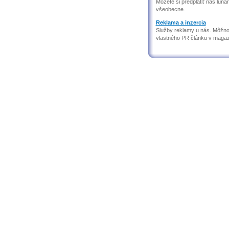
Môžete si predplatiť náš lun
všeobecne.
Reklama a inzercia
Služby reklamy u nás. Môžnos
vlastného PR článku v magaz