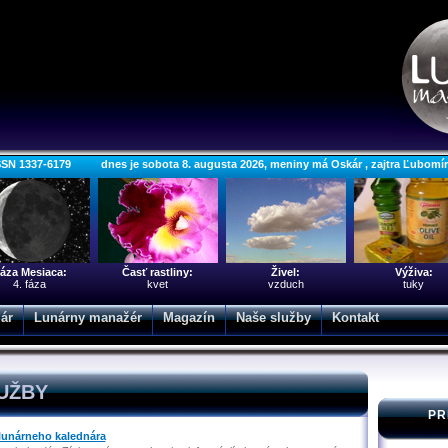
SSN 1337-6179 dnes je sobota 8. augusta 2026, meniny má Oskár , zajtra Ľubomí
áza Mesiaca:
Časť rastliny:
Živel:
Výživa:
4. fáza
kvet
vzduch
tuky
ár
Lunárny manažér
Magazín
Naše služby
Kontakt
UŽBY
PR
 lunárneho kalednára