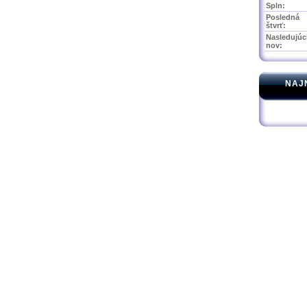
Spln:
Posledná
štvrť:
Nasledujúc
nov:
NAJ