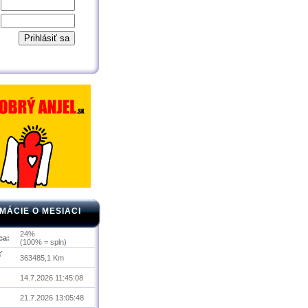
MÁCIE O MESIACI
24%
ca:
(100% = spln)
ť
363485,1 Km
14.7.2026 11:45:08
21.7.2026 13:05:48