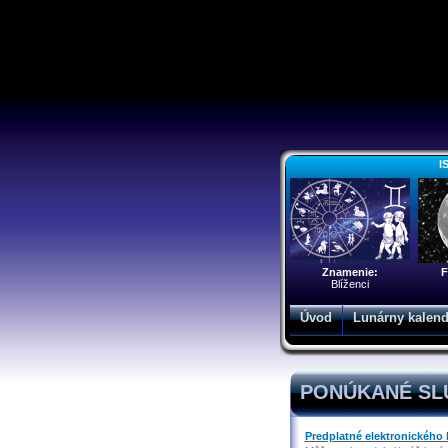
I
Znamenie:
F
Blíženci
Úvod
Lunárny kalend
PONÚKANÉ SL
Predplatné elektronického