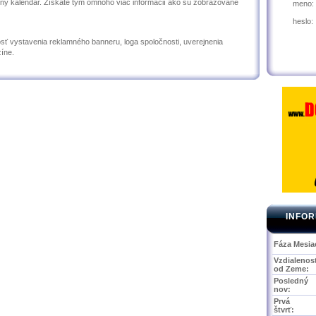
árny kalendár. Získate tým omnoho viac informácií ako sú zobrazované
meno:
heslo:
ť vystavenia reklamného banneru, loga spoločnosti, uverejnenia
íne.
INFOR
Fáza Mesia
Vzdialenos
od Zeme:
Posledný
nov:
Prvá
štvrť: