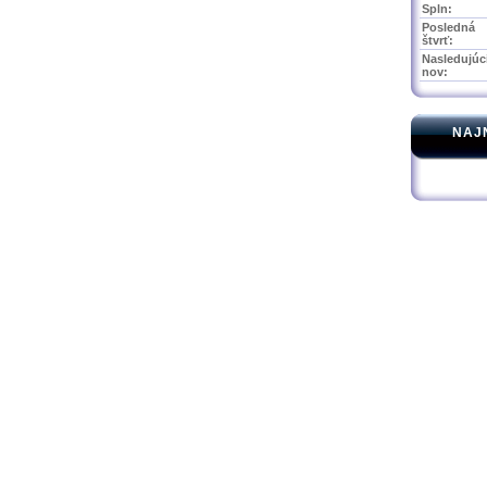
Spln:
Posledná
štvrť:
Nasledujúc
nov:
NAJ