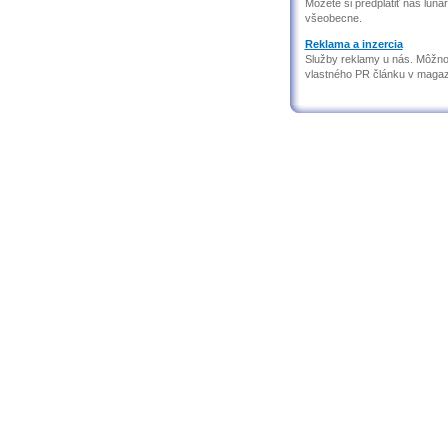
Môžete si predplatiť náš lun
všeobecne.
Reklama a inzercia
Služby reklamy u nás. Môžnos
vlastného PR článku v magaz