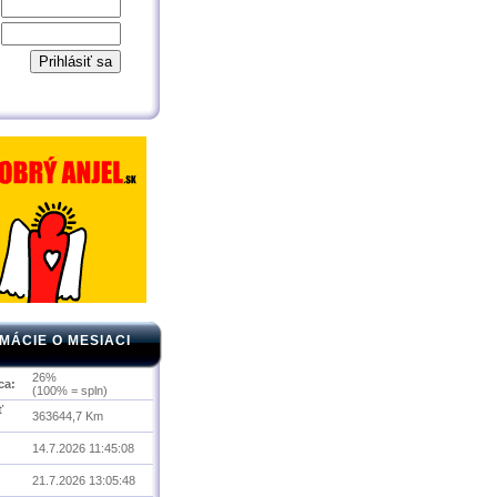
MÁCIE O MESIACI
26%
ca:
(100% = spln)
ť
363644,7 Km
14.7.2026 11:45:08
21.7.2026 13:05:48