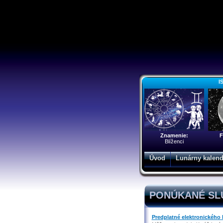
I
Znamenie:
F
Blíženci
Úvod
Lunárny kalend
PONÚKANÉ SL
Predplatné elektronického