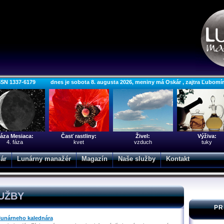
SSN 1337-6179 dnes je sobota 8. augusta 2026, meniny má Oskár , zajtra Ľubomí
áza Mesiaca:
Časť rastliny:
Živel:
Výživa:
4. fáza
kvet
vzduch
tuky
ár
Lunárny manažér
Magazín
Naše služby
Kontakt
UŽBY
PR
 lunárneho kalednára