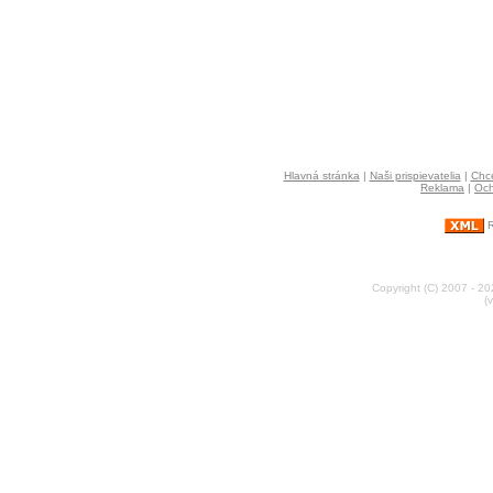
Hlavná stránka
|
Naši prispievatelia
|
Chce
Reklama
|
Och
R
Copyright (C) 2007 - 2
(