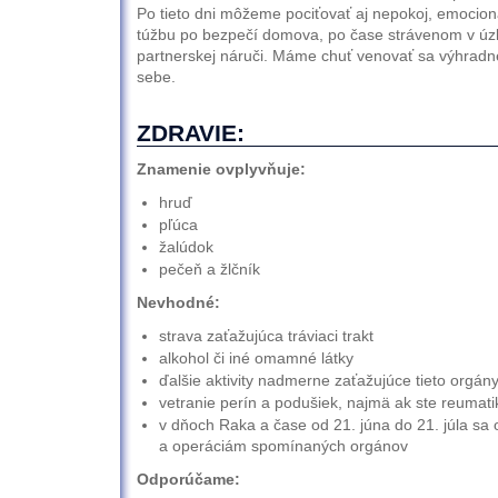
Po tieto dni môžeme pociťovať aj nepokoj, emocionál
túžbu po bezpečí domova, po čase strávenom v úzk
partnerskej náruči. Máme chuť venovať sa výhradn
sebe.
ZDRAVIE:
Znamenie ovplyvňuje:
hruď
pľúca
žalúdok
pečeň a žlčník
Nevhodné:
strava zaťažujúca tráviaci trakt
alkohol či iné omamné látky
ďalšie aktivity nadmerne zaťažujúce tieto orgán
vetranie perín a podušiek, najmä ak ste reumati
v dňoch Raka a čase od 21. júna do 21. júla s
a operáciám spomínaných orgánov
Odporúčame: