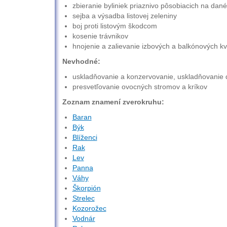
zbieranie byliniek priaznivo pôsobiacich na dan
sejba a výsadba listovej zeleniny
boj proti listovým škodcom
kosenie trávnikov
hnojenie a zalievanie izbových a balkónových kv
Nevhodné:
uskladňovanie a konzervovanie, uskladňovanie 
presvetľovanie ovocných stromov a kríkov
Zoznam znamení zverokruhu:
Baran
Býk
Blíženci
Rak
Lev
Panna
Váhy
Škorpión
Strelec
Kozorožec
Vodnár