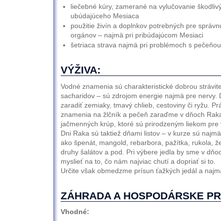
liečebné kúry, zamerané na vylučovanie škodliv
ubúdajúceho Mesiaca
použitie živín a doplnkov potrebných pre správ
orgánov – najmä pri pribúdajúcom Mesiaci
šetriaca strava najmä pri problémoch s pečeňou
VÝŽIVA:
Vodné znamenia sú charakteristické dobrou strávit
sacharidov – sú zdrojom energie najmä pre nervy.
zaradiť zemiaky, tmavý chlieb, cestoviny či ryžu. Pr
znamenia na žlčník a pečeň zaraďme v dňoch Raka 
jačmenných krúp, ktoré sú prirodzeným liekom pre
Dni Raka sú taktiež dňami listov – v kurze sú najmä
ako špenát, mangold, rebarbora, pažítka, rukola, ž
druhy šalátov a pod. Pri výbere jedla by sme v dň
myslieť na to, čo nám najviac chutí a dopriať si to.
Určite však obmedzme prísun ťažkých jedál a najmä
ZÁHRADA A HOSPODÁRSKE PR
Vhodné: