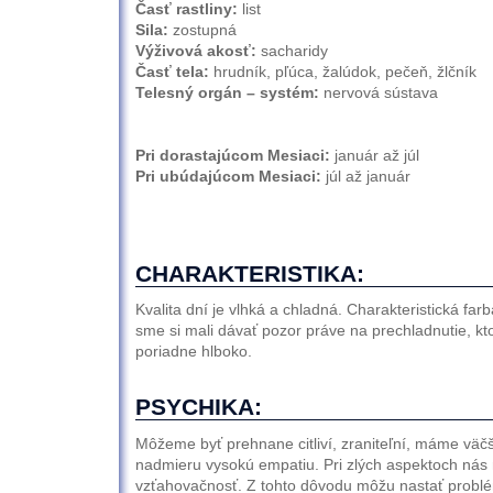
Časť rastliny:
list
Sila:
zostupná
Výživová akosť:
sacharidy
Časť tela:
hrudník, pľúca, žalúdok, pečeň, žlčník
Telesný orgán – systém:
nervová sústava
Pri dorastajúcom Mesiaci:
január až júl
Pri ubúdajúcom Mesiaci:
júl až január
CHARAKTERISTIKA:
Kvalita dní je vlhká a chladná. Charakteristická farb
sme si mali dávať pozor práve na prechladnutie, k
poriadne hlboko.
PSYCHIKA:
Môžeme byť prehnane citliví, zraniteľní, máme väčš
nadmieru vysokú empatiu. Pri zlých aspektoch ná
vzťahovačnosť. Z tohto dôvodu môžu nastať problém