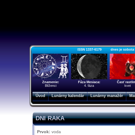
ISSN 1337-6179 dnes je sobota 8.
Znamenie:
Fáza Mesiaca:
Časť rastli
Blíženci
4. fáza
kvet
Úvod
Lunárny kalendár
Lunárny manažér
Ma
DNI RAKA
Prvok:
voda