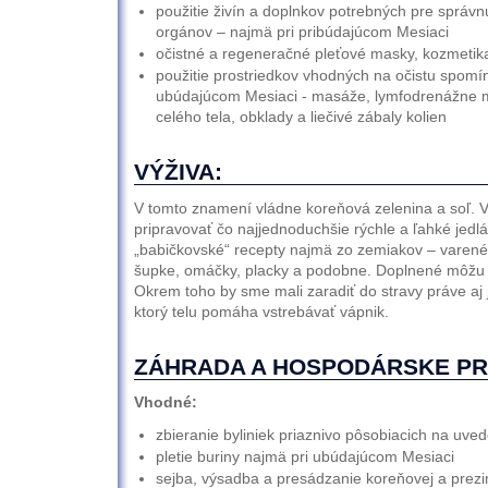
použitie živín a doplnkov potrebných pre správ
orgánov – najmä pri pribúdajúcom Mesiaci
očistné a regeneračné pleťové masky, kozmetik
použitie prostriedkov vhodných na očistu spomí
ubúdajúcom Mesiaci - masáže, lymfodrenážne m
celého tela, obklady a liečivé zábaly kolien
VÝŽIVA:
V tomto znamení vládne koreňová zelenina a soľ. V
pripravovať čo najjednoduchšie rýchle a ľahké jedl
„babičkovské“ recepty najmä zo zemiakov – varené
šupke, omáčky, placky a podobne. Doplnené môžu 
Okrem toho by sme mali zaradiť do stravy práve aj 
ktorý telu pomáha vstrebávať vápnik.
ZÁHRADA A HOSPODÁRSKE PR
Vhodné:
zbieranie byliniek priaznivo pôsobiacich na uve
pletie buriny najmä pri ubúdajúcom Mesiaci
sejba, výsadba a presádzanie koreňovej a prezi