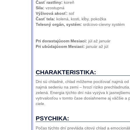
Časť rastliny:
koreň
Sila:
vzostupná
Výživová akosť:
soľ
Časť tela:
kolená, kosti, kĺby, pokožka
Telesný orgán, systém:
srdcovo-cievny systém
Pri dorastajúcom Mesiaci:
júl až január
Pri ubúdajúcom Mesiaci:
január až júl
CHARAKTERISTIKA:
Dni sú chladné, chlad môžeme pociťovať najmä od 
najmä sedeniu na zemi – hrozí riziko prechladnutia.
zelená. Energia týchto dní nás vyzýva k jasnejšiem
vytrvalosťou v tomto čase dosiahneme aj väčšie a po
ciele.
PSYCHIKA:
Počas týchto dní prevláda citový chlad a emocionál