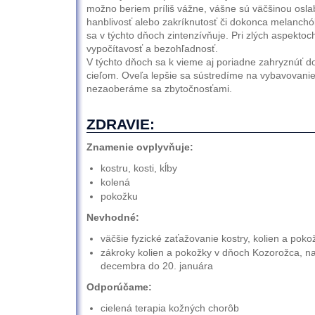
možno beriem príliš vážne, vášne sú väčšinou osl
hanblivosť alebo zakríknutosť či dokonca melanchól
sa v týchto dňoch zintenzívňuje. Pri zlých aspekto
vypočítavosť a bezohľadnosť.
V týchto dňoch sa k vieme aj poriadne zahryznúť do
cieľom. Oveľa lepšie sa sústredíme na vybavovanie 
nezaoberáme sa zbytočnosťami.
ZDRAVIE:
Znamenie ovplyvňuje:
kostru, kosti, kĺby
kolená
pokožku
Nevhodné:
väčšie fyzické zaťažovanie kostry, kolien a poko
zákroky kolien a pokožky v dňoch Kozorožca, n
decembra do 20. januára
Odporúčame:
cielená terapia kožných chorôb