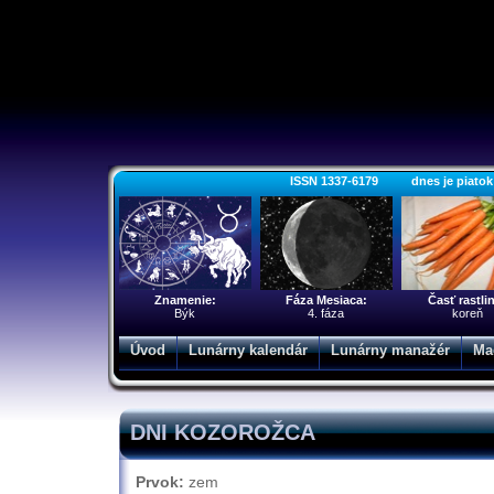
ISSN 1337-6179 dnes je piatok 7.
Znamenie:
Fáza Mesiaca:
Časť rastli
Býk
4. fáza
koreň
Úvod
Lunárny kalendár
Lunárny manažér
Ma
DNI KOZOROŽCA
Prvok:
zem