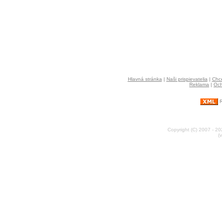
Hlavná stránka
|
Naši prispievatelia
|
Chce
Reklama
|
Och
R
Copyright (C) 2007 - 2
(