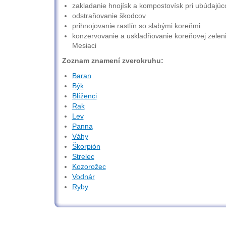
zakladanie hnojísk a kompostovísk pri ubúdajú
odstraňovanie škodcov
prihnojovanie rastlín so slabými koreňmi
konzervovanie a uskladňovanie koreňovej zelen
Mesiaci
Zoznam znamení zverokruhu:
Baran
Býk
Blíženci
Rak
Lev
Panna
Váhy
Škorpión
Strelec
Kozorožec
Vodnár
Ryby