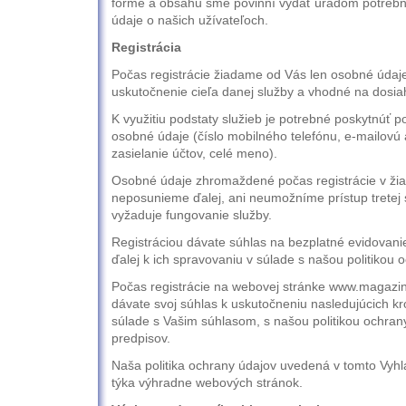
forme a obsahu sme povinní vydať úradom potrebn
údaje o našich užívateľoch.
Registrácia
Počas registrácie žiadame od Vás len osobné údaje
uskutočnenie cieľa danej služby a vhodné na dosiah
K využitiu podstaty služieb je potrebné poskytnúť p
osobné údaje (číslo mobilného telefónu, e-mailovú
zasielanie účtov, celé meno).
Osobné údaje zhromaždené počas registrácie v ži
neposunieme ďalej, ani neumožníme prístup tretej s
vyžaduje fungovanie služby.
Registráciou dávate súhlas na bezplatné evidovani
ďalej k ich spravovaniu v súlade s našou politikou 
Počas registrácie na webovej stránke www.magazin
dávate svoj súhlas k uskutočneniu nasledujúcich k
súlade s Vašim súhlasom, s našou politikou ochran
predpisov.
Naša politika ochrany údajov uvedená v tomto Vyhl
týka výhradne webových stránok.