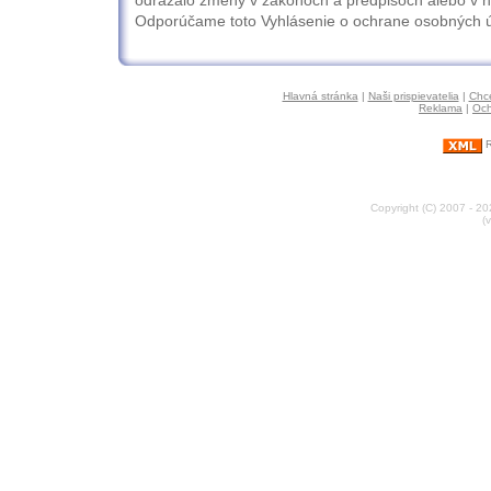
Odporúčame toto Vyhlásenie o ochrane osobných úd
Hlavná stránka
|
Naši prispievatelia
|
Chce
Reklama
|
Och
R
Copyright (C) 2007 - 2
(