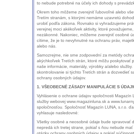
to nebude potrebné na účely ich dohody s prevádz
Okrem toho môžeme zverejniť ľubovoľné alebo vše
Tretím stranám, s ktorými nemáme uzavretú dohod
urobiť podľa zákona. Rovnako si vyhradzujeme pr
verejnej moci akékoľvek aktivity, ktoré považujeme, 
nezákonné. Nakoniec, môžeme zverejniť osobné ú
cítime, že je to nevyhnutné na ochranu práv, majet
alebo nás.
Samozrejme, nie sme zodpovední za metódy ochra
akýchkoľvek Tretích strán, ktoré môžu poskytovať 
naše informácie, materiály, výrobky a/alebo služb
skontrolovanie si týchto Tretích strán a dozvedieť 
ochrany osobných údajov.
1. VŠEOBECNÉ ZÁSADY MANIPULÁCIE S ÚDAJ
Vyhlásenie o ochrane údajov spoločnosti Magazín L
služby webovej www.magazinluna.sk a www.lunarny
spoločnosťou. Spoločnosť Magazín LUNA, s.r.o. ďal
vyhlasuje nasledovné:
Všetky osobné a neosobné údaje bude spravovať d
nepredá ich tretej strane, pokiaľ s ňou nebude ma
otázky ochrany osobných údajov a pokiaľ súčinnosť t