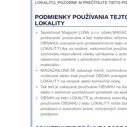
LOKALITU, POZORNE SI PREČÍTAJTE TIETO P
PODMIENKY POUŽÍVANIA TEJ
LOKALITY
Spoločnosť Magazín LUNA, s.r.o. (ďalej MAGA
preberanie, prezeranie a tlač materiálov, informá
OBSAHU) uverejnených prostredníctvom tejto web
LOKALITY) iba na osobné, nekomerčné používa
zachováte neporušené všetky vyhlásenia o auto
vlastníctve uvedené v pôvodných materiáloch a
materiálov.
MAGAZINLUNA.SK zakazuje meniť, rozmnožovať
rozširovať alebo inak používať OBSAH uverejnen
LOKALITY na verejné alebo komerčné účely.
Tak tiež je zakázané používanie OBSAHU na ďal
alebo v sieťovom počítačovom prostredí na akýk
OBSAH na tejto LOKALITE je chránený autors
používanie OBSAHU z tejto LOKALITY môže by
predpisov o autorskom práve, ochranných znám
predpisov.