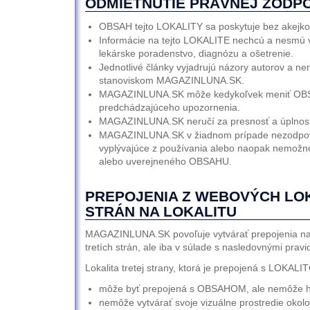
ODMIETNUTIE PRÁVNEJ ZODP
OBSAH tejto LOKALITY sa poskytuje bez akejko
Informácie na tejto LOKALITE nechcú a nesmú 
lekárske poradenstvo, diagnózu a ošetrenie.
Jednotlivé články vyjadrujú názory autorov a ne
stanoviskom MAGAZINLUNA.SK.
MAGAZINLUNA.SK môže kedykoľvek meniť OB
predchádzajúceho upozornenia.
MAGAZINLUNA.SK neručí za presnosť a úplno
MAGAZINLUNA.SK v žiadnom prípade nezodpov
vyplývajúce z používania alebo naopak nemožn
alebo uverejneného OBSAHU.
PREPOJENIA Z WEBOVÝCH LOK
STRÁN NA LOKALITU
MAGAZINLUNA.SK povoľuje vytvárať prepojenia na 
tretích strán, ale iba v súlade s nasledovnými pravi
Lokalita tretej strany, ktorá je prepojená s LOKALI
môže byť prepojená s OBSAHOM, ale nemôže h
nemôže vytvárať svoje vizuálne prostredie ok