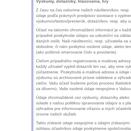
Výskumy, dotazníky, hlasovania, hry
Z času na čas oslovíme našich návštevníkov, resp. u
údaje podľa právnych predpisov súvisiace s vyplne
výskumov/testov/previerok, dotazníkov, resp. aby sa 
Účasť na takomto zhromaždení informácií je v kaž
prípadné poskytnutie údajov sa uskutoční na zákl
daných osôb. Naši návštevníci, resp. užívatelia sa
slobodne, či nám poskytnú osobné údaje, alebo le
(ako poštové smerovacie číslo a povolanie).
Cieľom prípadného registrovania e-mailovej adresy
každý užívateľ vyplnil dotazník len raz, aby sme vyl
zúčastnenie. Poskytnutá e-mailová adresa a údaje 
výskumu sú archivované prísne oddelene a výhra
cieľov. Vašu účasť budeme počas procesu štatistic
za dôvernú, Vaše osobné údaje nespojíme s Vašou
Údaje zhromaždené cez výskumy, dotazníky alebo 
súlade s našou politikou spravovania údajov a s pl
výhradne pre informovanie víťazov a iných účastník
úrovne našich služieb.
Takto získané údaje nespojíme s údajmi získanými z
súhlasu účastníkov údaje poskytneme spoločnostiam