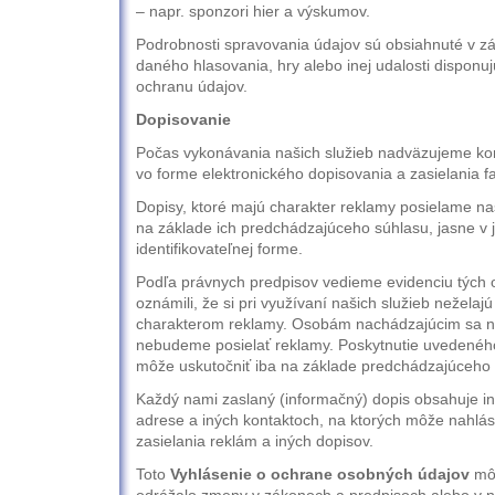
– napr. sponzori hier a výskumov.
Podrobnosti spravovania údajov sú obsiahnuté v z
daného hlasovania, hry alebo inej udalosti disponuj
ochranu údajov.
Dopisovanie
Počas vykonávania našich služieb nadväzujeme kon
vo forme elektronického dopisovania a zasielania fa
Dopisy, ktoré majú charakter reklamy posielame n
na základe ich predchádzajúceho súhlasu, jasne v
identifikovateľnej forme.
Podľa právnych predpisov vedieme evidenciu tých 
oznámili, že si pri využívaní našich služieb neželajú
charakterom reklamy. Osobám nachádzajúcim sa 
nebudeme posielať reklamy. Poskytnutie uvedenéh
môže uskutočniť iba na základe predchádzajúceho 
Každý nami zaslaný (informačný) dopis obsahuje in
adrese a iných kontaktoch, na ktorých môže nahlás
zasielania reklám a iných dopisov.
Toto
Vyhlásenie o ochrane osobných údajov
môž
odrážalo zmeny v zákonoch a predpisoch alebo v n