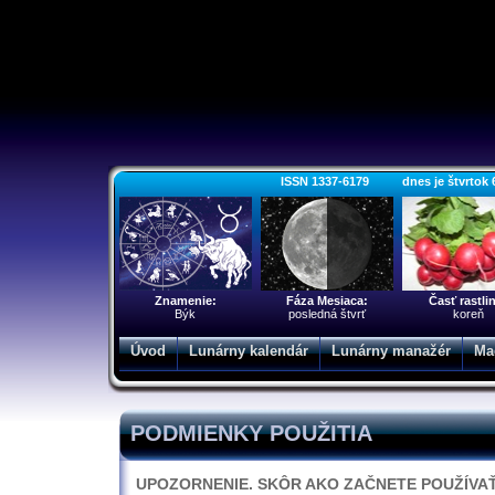
ISSN 1337-6179 dnes je štvrtok 6. 
Znamenie:
Fáza Mesiaca:
Časť rastli
Býk
posledná štvrť
koreň
Úvod
Lunárny kalendár
Lunárny manažér
Ma
PODMIENKY POUŽITIA
UPOZORNENIE. SKÔR AKO ZAČNETE POUŽÍVA