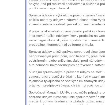
nevyhnutná pri realizácii poskytovania služieb a p
portáli www.magazinluna.sk.
Správca údajov si vyhradzuje právo a zároveň sa z
politiku ochrany údajov a zároveň obsah tohto Vyh
zmeniť v súlade s aktuálnymi zákonnými nariadenia
V prípade akejkoľvek zmeny v našej politike ochr
informovať našich návštevníkov v predstihu na web
www.magazinluna.sk, kým o podstatných zmenách b
predbežne informovaní aj vo forme e-mailu.
Správca údajov a tiež správca serverovej siete špe
neoprávneným prístupom, modifikáciami, presunom
odstránením alebo zničením, ďalej pred náhodným
a to pomocou najmodernejších hardverov a softver
S údajmi spravovanými Správcom údajov sa môžu o
zamestnanci pracujúci s údajmi, ktorí sú viazaní z
tajomstva týkajúceho sa všetkých im známych údaj
právnych predpisov súvisiacich s ich pracovnou z
Spoločnosť Magazín LUNA, s.r.o. môže prípadne p
ochrane údajov Európskej únie spolupracovať s mie
medzinárodnými úradmi a na základe požiadania v