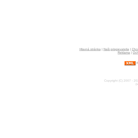
Hlavná stránka
|
Naši prispievatelia
|
Chce
Reklama
|
Och
R
Copyright (C) 2007 - 2
(