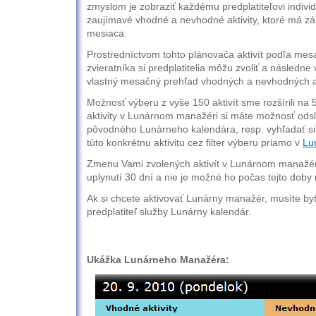
zmyslom je zobraziť každému predplatiteľovi indivi
zaujímavé vhodné a nevhodné aktivity, ktoré má z
mesiaca.
Prostredníctvom tohto plánovača aktivít podľa me
zvieratníka si predplatitelia môžu zvoliť a následne
vlastný mesačný prehľad vhodných a nevhodných ak
Možnosť výberu z vyše 150 aktivít sme rozšírili na
aktivity v Lunárnom manažéri si máte možnosť ods
pôvodného Lunárneho kalendára, resp. vyhľadať si
túto konkrétnu aktivitu cez filter výberu priamo v
Lu
Zmenu Vami zvolených aktivít v Lunárnom manažéri
uplynutí 30 dní a nie je možné ho počas tejto doby 
Ak si chcete aktivovať Lunárny manažér, musíte by
predplatiteľ služby Lunárny kalendár.
Ukážka Lunárneho Manažéra: