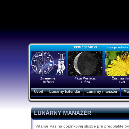
ISSN 1337-6179 dnes je sobota 8.
Znamenie:
Fáza Mesiaca:
Časť rastli
Blíženci
4. fáza
kvet
Úvod
Lunárny kalendár
Lunárny manažér
Ma
LUNÁRNY MANAŽÉR
Vítame Vás na doplnkovej službe pre predplatiteľov