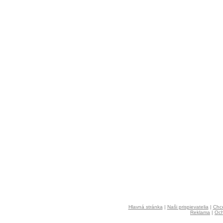
Hlavná stránka
|
Naši prispievatelia
|
Chce
Reklama
|
Och