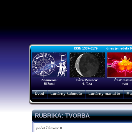
ISSN 1337-6179 dnes je nedeľa 9. a
Znamenie:
Fáza Mesiaca:
Časť rastli
Blíženci
4. fáza
kvet
Úvod
Lunárny kalendár
Lunárny manažér
Ma
RUBRIKA: TVORBA
počet článkov: 0