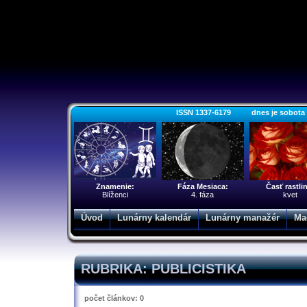
ISSN 1337-6179 dnes je sobota 8.
Znamenie:
Fáza Mesiaca:
Časť rastli
Blíženci
4. fáza
kvet
Úvod
Lunárny kalendár
Lunárny manažér
Ma
RUBRIKA: PUBLICISTIKA
počet článkov: 0