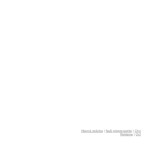
Hlavná stránka
|
Naši prispievatelia
|
Chce
Reklama
|
Och